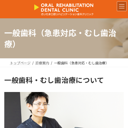
コ
ナ
ン
ビ
テ
ゲ
ン
ー
ツ
シ
一般歯科（急患対応・むし歯治
へ
ョ
ス
ン
療）
キ
に
ッ
移
プ
動
トップページ
診療案内
一般歯科（急患対応・むし歯治療）
一般歯科・むし歯治療について