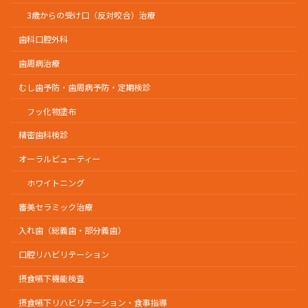
3歳からの受け口（反対咬合）治療
歯科口腔外科
歯周病治療
むし歯予防・歯周病予防・定期検診
フッ化物塗布
精密歯科検診
オーラルビューティー
ホワイトニング
審美セラミック治療
入れ歯（総義歯・部分義歯）
口腔リハビリテーション
摂食嚥下機能検査
摂食嚥下リハビリテーション・食事指導