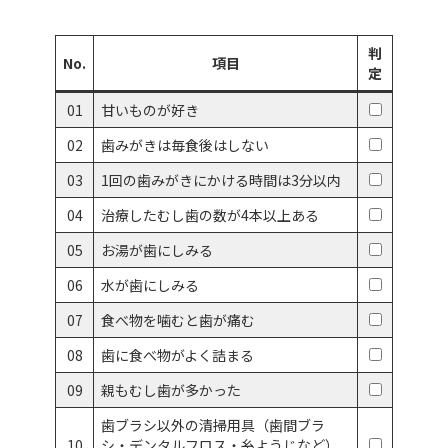
判
No.
項目
定
01
甘いものが好き
02
歯みがきは毎食後はしない
03
1回の歯みがきにかける時間は3分以内
04
治療したむし歯の数が4本以上ある
05
お湯が歯にしみる
06
水が歯にしみる
07
食べ物を噛むと歯が痛む
08
歯に食べ物がよく詰まる
09
親もむし歯が多かった
歯ブラシ以外の清掃用具（歯間ブラ
10
シ・デンタルフロス・糸ようじなど）