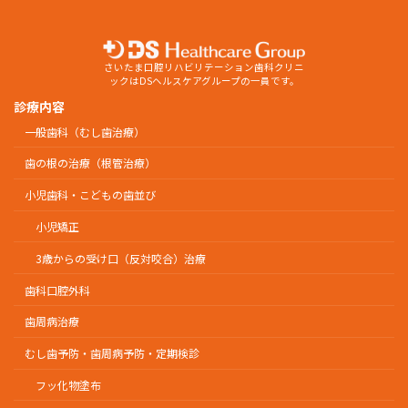
さいたま口腔リハビリテーション歯科クリニ
ックはDSヘルスケアグループの一員です。
診療内容
一般歯科（むし歯治療）
歯の根の治療（根管治療）
小児歯科・こどもの歯並び
小児矯正
3歳からの受け口（反対咬合）治療
歯科口腔外科
歯周病治療
むし歯予防・歯周病予防・定期検診
フッ化物塗布