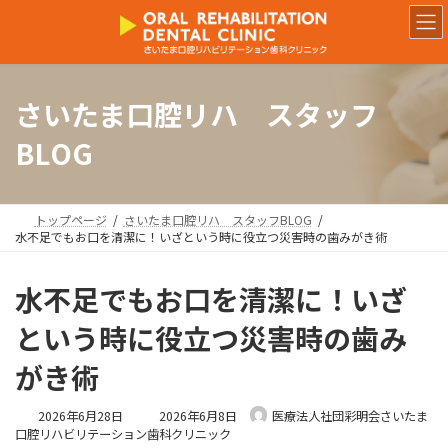
コ
ナ
ン
ビ
テ
ゲ
ン
ー
ツ
シ
さいたま口腔リハ スタッフ
へ
ョ
ス
ン
BLOG
キ
に
ッ
移
プ
動
トップページ
さいたま口腔リハ スタッフBLOG
水不足でもお口を清潔に！いざという時に役立つ災害時の歯みがき術
水不足でもお口を清潔に！いざ
という時に役立つ災害時の歯み
がき術
最
2026年6月28日
2026年6月8日
医療法人社団彩明会さいたま
終
口腔リハビリテーション歯科クリニック