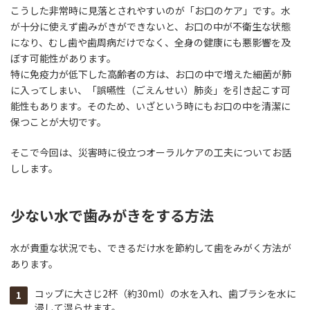
こうした非常時に見落とされやすいのが「お口のケア」です。水
が十分に使えず歯みがきができないと、お口の中が不衛生な状態
になり、むし歯や歯周病だけでなく、全身の健康にも悪影響を及
ぼす可能性があります。
特に免疫力が低下した高齢者の方は、お口の中で増えた細菌が肺
に入ってしまい、「誤嚥性（ごえんせい）肺炎」を引き起こす可
能性もあります。そのため、いざという時にもお口の中を清潔に
保つことが大切です。
そこで今回は、災害時に役立つオーラルケアの工夫についてお話
しします。
少ない水で歯みがきをする方法
水が貴重な状況でも、できるだけ水を節約して歯をみがく方法が
あります。
コップに大さじ2杯（約30ml）の水を入れ、歯ブラシを水に
浸して湿らせます。