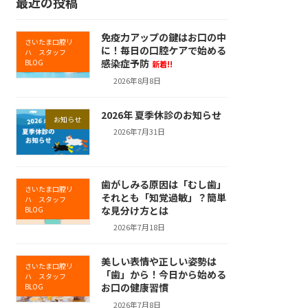
最近の投稿
免疫力アップの鍵はお口の中
さいたま口腔リ
に！毎日の口腔ケアで始める
ハ スタッフ
感染症予防
BLOG
新着!!
2026年8月8日
2026年 夏季休診のお知らせ
お知らせ
2026年7月31日
歯がしみる原因は「むし歯」
さいたま口腔リ
それとも「知覚過敏」？簡単
ハ スタッフ
な見分け方とは
BLOG
2026年7月18日
美しい表情や正しい姿勢は
さいたま口腔リ
「歯」から！今日から始める
ハ スタッフ
お口の健康習慣
BLOG
2026年7月8日