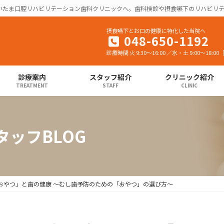
いたま口腔リハビリテーション歯科クリニックへ。歯科検診や摂食嚥下のリハビリ
摂食嚥下とお口の健康に特化した当院へ
048-650-1192
診療時間 火 9:30～16:00 ／水・土 9:00～18
診療案内
スタッフ紹介
クリニック紹介
TREATMENT
STAFF
CLINIC
ッフBLOG
おやつ」と歯の健康 ～むし歯予防のための「おやつ」の選び方～