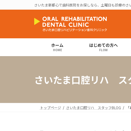
コ
ナ
さいたま新都心で歯科医院をお探しなら、土曜日も診療のさ
ン
ビ
テ
ゲ
ン
ー
ツ
シ
へ
ョ
ス
ン
ホーム
はじめての方へ
HOME
FLOW
キ
に
ッ
移
プ
動
さいたま口腔リハ スタ
トップページ
さいたま口腔リハ スタッフBLOG
「