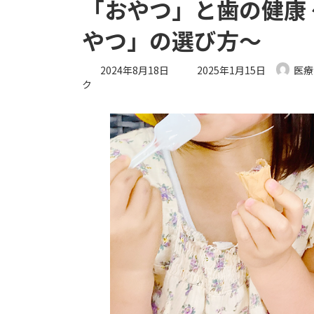
「おやつ」と歯の健康
やつ」の選び方～
最
2024年8月18日
2025年1月15日
医療
終
ク
更
新
日
時
: