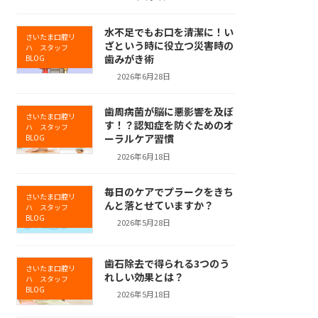
水不足でもお口を清潔に！い
さいたま口腔リ
ざという時に役立つ災害時の
ハ スタッフ
歯みがき術
BLOG
2026年6月28日
歯周病菌が脳に悪影響を及ぼ
さいたま口腔リ
す！？認知症を防ぐためのオ
ハ スタッフ
ーラルケア習慣
BLOG
2026年6月18日
毎日のケアでプラークをきち
さいたま口腔リ
んと落とせていますか？
ハ スタッフ
BLOG
2026年5月28日
歯石除去で得られる3つのう
さいたま口腔リ
れしい効果とは？
ハ スタッフ
BLOG
2026年5月18日