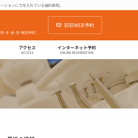
テーションに力を入れている歯科医院。
初診WEB予約
:00［月･木･金･日･祝日休診］
アクセス
インターネット予約
ACCESS
ONLINE RESERVATION